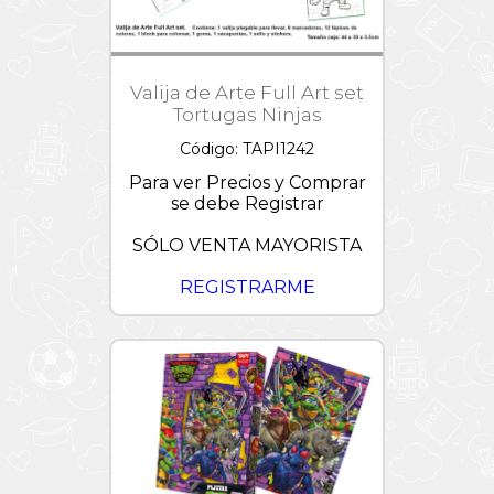
Patrulla
Canina
Peppa
Valija de Arte Full Art set
Pig
Tortugas Ninjas
Pixar
Código: TAPI1242
Princesas
Disney
Para ver Precios y Comprar
se debe Registrar
Puzzles
1000
SÓLO VENTA MAYORISTA
piezas
Sonic
REGISTRARME
Starwars
Stickers
Stitch
Stretchapalz
Toy
Story
-