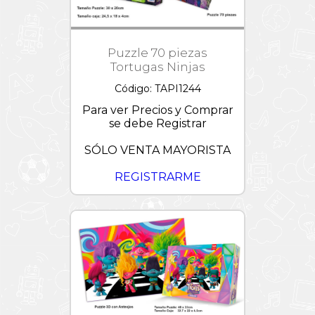
Lightyear
Trolls
/
Tortugas
Puzzle 70 piezas
Ninjas
Tortugas Ninjas
Verano
Código: TAPI1244
Wish
Para ver Precios y Comprar
se debe Registrar
SÓLO VENTA MAYORISTA
REGISTRARME