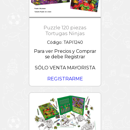
Croquet
Dollhouse
Magia
Mesa
Hello
Participativos
y
Kitty
Día
Sillas
de
Preguntas
Jurassic
Puzzle 120 piezas
la
y
Paletas
World
Amistad
Respuestas
Tortugas Ninjas
-
Pizarras
L.O.L.
OFERTAS
Juegos
Código: TAPI1240
de
Tejos
Linea
Palabras
Para ver Precios y Comprar
Tapimovil
se debe Registrar
Vintage
Majorette
/
SÓLO VENTA MAYORISTA
Metal
Machine
REGISTRARME
MARVEL
/
CRESKO
Minions
Miraculous
My
Little
Pony