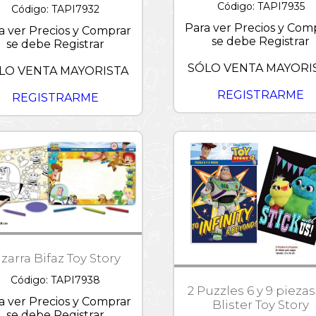
Código: TAPI7935
Código: TAPI7932
Para ver Precios y Com
a ver Precios y Comprar
se debe Registrar
se debe Registrar
SÓLO VENTA MAYORI
LO VENTA MAYORISTA
REGISTRARME
REGISTRARME
izarra Bifaz Toy Story
Código: TAPI7938
2 Puzzles 6 y 9 pieza
a ver Precios y Comprar
Blister Toy Story
se debe Registrar