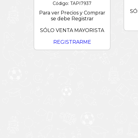
Lightyear
Código: TAPI7937
SÓ
Trolls
Para ver Precios y Comprar
/
se debe Registrar
Tortugas
Ninjas
SÓLO VENTA MAYORISTA
Verano
REGISTRARME
Wish