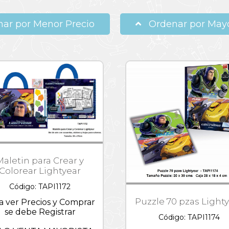
ar por Menor Precio
Ordenar por Mayo
Maletin para Crear y
Colorear Lightyear
Código: TAPI1172
Puzzle 70 pzas Light
a ver Precios y Comprar
se debe Registrar
Código: TAPI1174