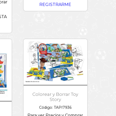
prar
REGISTRARME
STA
Colorear y Borrar Toy
Story
Código: TAPI7936
Para ver Precios y Comprar