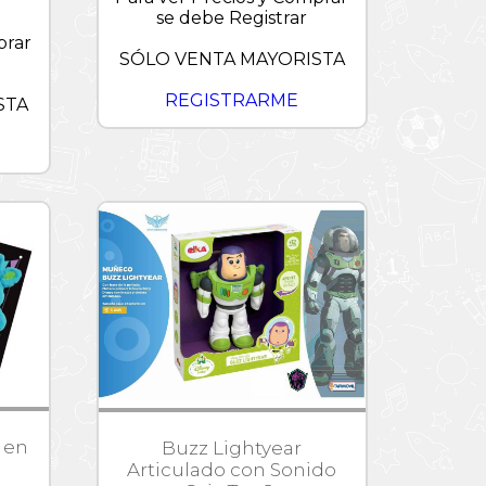
se debe Registrar
prar
SÓLO VENTA MAYORISTA
REGISTRARME
STA
s en
Buzz Lightyear
Articulado con Sonido