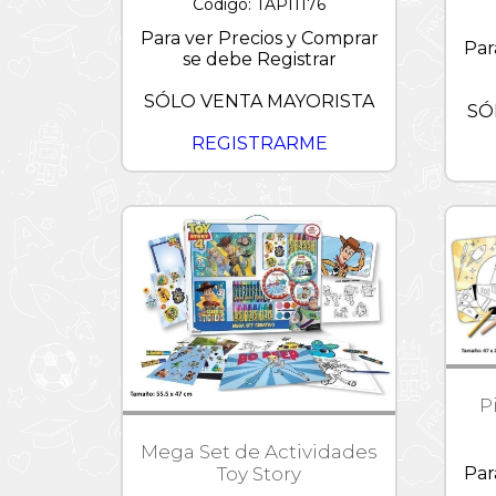
Código: TAPI1176
Patrulla
Para ver Precios y Comprar
Canina
Par
se debe Registrar
Peppa
Pig
SÓLO VENTA MAYORISTA
SÓ
Pixar
REGISTRARME
Princesas
Disney
Puzzles
1000
piezas
Sonic
Starwars
Stickers
Stitch
P
Stretchapalz
Mega Set de Actividades
Toy
Story
Toy Story
Par
-