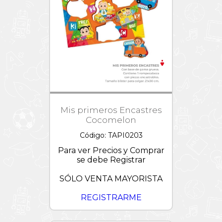
Lightyear
Trolls
/
Tortugas
Ninjas
Verano
Wish
Mis primeros Encastres
Cocomelon
Código: TAPI0203
Para ver Precios y Comprar
se debe Registrar
SÓLO VENTA MAYORISTA
REGISTRARME