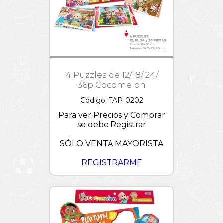
Patrulla
Canina
Peppa
Pig
Pixar
4 Puzzles de 12/18/ 24/
Princesas
Disney
36p Cocomelon
Puzzles
Código: TAPI0202
1000
piezas
Para ver Precios y Comprar
se debe Registrar
Sonic
Starwars
SÓLO VENTA MAYORISTA
Stickers
REGISTRARME
Stitch
Stretchapalz
Toy
Story
-