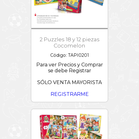
Croquet
Dollhouse
Magia
Mesa
Hello
Participativos
y
Kitty
Día
Sillas
de
Preguntas
Jurassic
la
y
Paletas
World
Amistad
Respuestas
2 Puzzles 18 y 12 piezas
-
Pizarras
L.O.L.
OFERTAS
Juegos
Cocomelon
de
Tejos
Linea
Palabras
Código: TAPI0201
Tapimovil
Vintage
Para ver Precios y Comprar
Majorette
se debe Registrar
/
Metal
Machine
SÓLO VENTA MAYORISTA
MARVEL
REGISTRARME
/
CRESKO
Minions
Miraculous
My
Little
Pony