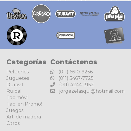
Categorías
Contáctenos
Peluches
(011) 6610-9256
Juguetes
(011) 5467-7725
Duravit
(011) 4244-3152
Ruibal
jorgezelasqui@hotmail.com
Tapimóvil
Tapi en Promo!
Juegos
Art. de madera
Otros