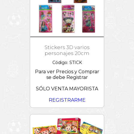
Croquet
Dollhouse
Magia
Mesa
Hello
Participativos
y
Kitty
Día
Sillas
de
Preguntas
Jurassic
la
y
Paletas
World
Amistad
Respuestas
-
Pizarras
L.O.L.
OFERTAS
Juegos
de
Stickers 3D varios
Tejos
Linea
Palabras
personajes 20cm
Tapimovil
Vintage
Código: STICK
Majorette
/
Para ver Precios y Comprar
Metal
se debe Registrar
Machine
MARVEL
SÓLO VENTA MAYORISTA
/
CRESKO
REGISTRARME
Minions
Miraculous
My
Little
Pony