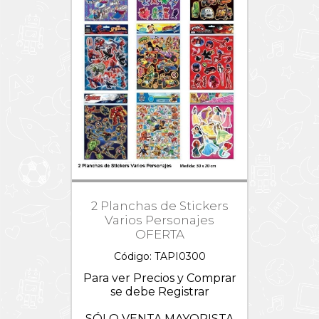
Lightyear
Trolls
/
Tortugas
Ninjas
Verano
Wish
2 Planchas de Stickers
Varios Personajes
OFERTA
Código: TAPI0300
Para ver Precios y Comprar
se debe Registrar
SÓLO VENTA MAYORISTA