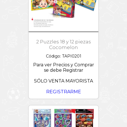
Patrulla
Canina
Peppa
Pig
Pixar
2 Puzzles 18 y 12 piezas
Princesas
Disney
Cocomelon
Puzzles
Código: TAPI0201
1000
piezas
Para ver Precios y Comprar
se debe Registrar
Sonic
SÓLO VENTA MAYORISTA
Starwars
Stickers
REGISTRARME
Stitch
Stretchapalz
Toy
Story
-