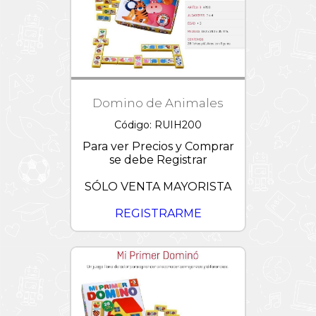
Lightyear
Trolls
/
Tortugas
Ninjas
Verano
Domino de Animales
Wish
Código: RUIH200
Para ver Precios y Comprar
se debe Registrar
SÓLO VENTA MAYORISTA
REGISTRARME