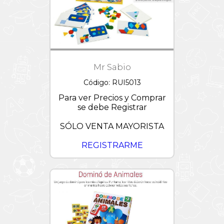
Patrulla
Canina
Peppa
Pig
Pixar
Mr Sabio
Princesas
Disney
Código: RUI5013
Para ver Precios y Comprar
Puzzles
1000
se debe Registrar
piezas
SÓLO VENTA MAYORISTA
Sonic
Starwars
REGISTRARME
Stickers
Stitch
Stretchapalz
Toy
Story
-