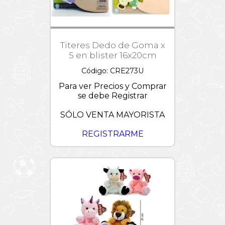
Patrulla
Canina
Peppa
Pig
Titeres Dedo de Goma x
5 en blister 16x20cm
Pixar
Código: CRE273U
Princesas
Disney
Para ver Precios y Comprar
se debe Registrar
Puzzles
1000
piezas
SÓLO VENTA MAYORISTA
Sonic
REGISTRARME
Starwars
Stickers
Stitch
Stretchapalz
Toy
Story
-