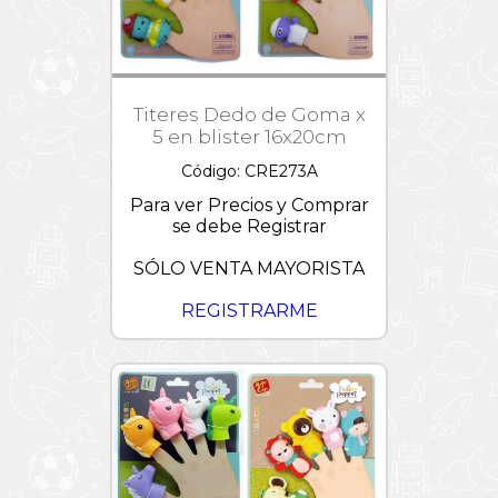
Croquet
Dollhouse
Magia
Mesa
Hello
Participativos
y
Kitty
Día
Sillas
de
Preguntas
Jurassic
la
y
Titeres Dedo de Goma x
Paletas
World
Amistad
Respuestas
5 en blister 16x20cm
-
Pizarras
L.O.L.
OFERTAS
Juegos
Código: CRE273A
de
Tejos
Linea
Palabras
Tapimovil
Para ver Precios y Comprar
Vintage
se debe Registrar
Majorette
/
SÓLO VENTA MAYORISTA
Metal
Machine
REGISTRARME
MARVEL
/
CRESKO
Minions
Miraculous
My
Little
Pony