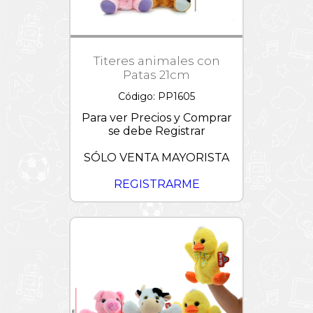
Lightyear
Trolls
/
Tortugas
Ninjas
Titeres animales con
Patas 21cm
Verano
Código: PP1605
Wish
Para ver Precios y Comprar
se debe Registrar
SÓLO VENTA MAYORISTA
REGISTRARME