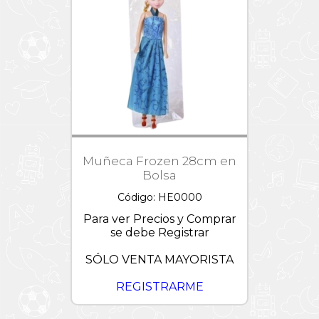
Croquet
Dollhouse
Magia
Mesa
Hello
Participativos
y
Kitty
Día
Sillas
de
Preguntas
Jurassic
la
y
Paletas
World
Amistad
Respuestas
-
Pizarras
L.O.L.
OFERTAS
Juegos
de
Tejos
Linea
Palabras
Tapimovil
Vintage
Majorette
Muñeca Frozen 28cm en
/
Metal
Bolsa
Machine
Código: HE0000
MARVEL
/
Para ver Precios y Comprar
CRESKO
se debe Registrar
Minions
SÓLO VENTA MAYORISTA
Miraculous
REGISTRARME
My
Little
Pony