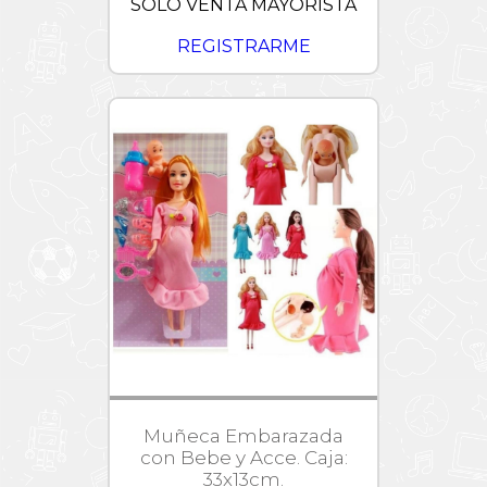
SÓLO VENTA MAYORISTA
Lightyear
Trolls
REGISTRARME
/
Tortugas
Ninjas
Verano
Wish
Muñeca Embarazada
con Bebe y Acce. Caja:
33x13cm.