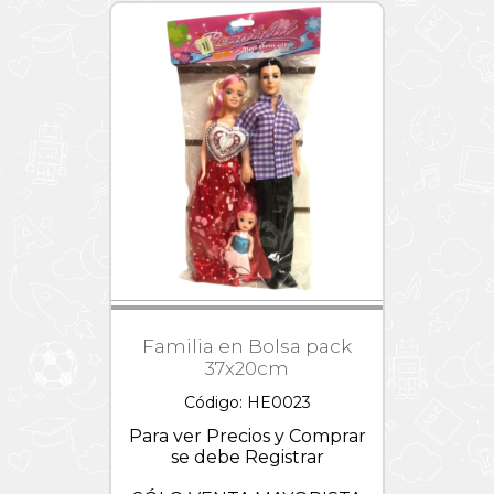
Patrulla
Canina
Peppa
Pig
Pixar
Princesas
Disney
Puzzles
1000
piezas
Sonic
Starwars
Familia en Bolsa pack
Stickers
37x20cm
Stitch
Código: HE0023
Stretchapalz
Para ver Precios y Comprar
Toy
se debe Registrar
Story
-